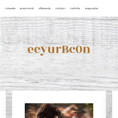
A Banda
Koncertek
Albumok
A könyv
Galéria
Kapcsolat
ecyurBc0n