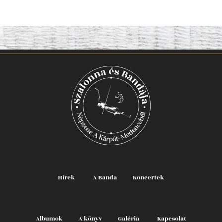
Hírek
A Banda
Koncertek
Albumok
A könyv
Galéria
Kapcsolat