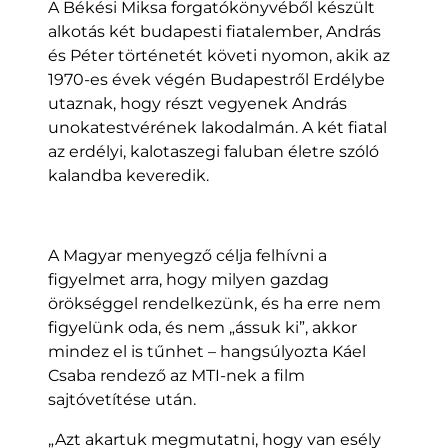
A Békési Miksa forgatókönyvéből készült
alkotás két budapesti fiatalember, András
és Péter történetét követi nyomon, akik az
1970-es évek végén Budapestről Erdélybe
utaznak, hogy részt vegyenek András
unokatestvérének lakodalmán. A két fiatal
az erdélyi, kalotaszegi faluban életre szóló
kalandba keveredik.
A Magyar menyegző célja felhívni a
figyelmet arra, hogy milyen gazdag
örökséggel rendelkezünk, és ha erre nem
figyelünk oda, és nem „ássuk ki”, akkor
mindez el is tűnhet – hangsúlyozta Káel
Csaba rendező az MTI-nek a film
sajtóvetítése után.
„Azt akartuk megmutatni, hogy van esély