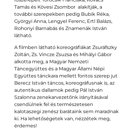
Tamás és Kövesi Zsombor alakítják, a
további szerepekben pedig Bubik Réka,
Györgyi Anna, Lengyel Ferenc, Ertl Balázs,
Rohonyi Barnabás és Znamenák István
látható.
A filmben látható koreográfiákat Zsuráfszky
Zoltán, Zs. Vincze Zsuzsa és Mihályi Gábor
alkotta meg, a Magyar Nemzeti
Táncegyüttes és a Magyar Állami Népi
Együttes tánckara mellett fontos szerep jut
Berecz István táncos, koreográfusnak is, az
autentikus dallamok pedig Pál István
Szalonna zenekarvezetőnk irányításával
csendülnek fel és természetesen
kalotaszegi zenész barátaink sem maradnak
ki. Ha lehetőségetek van, nézzétek meg,
érdemes!