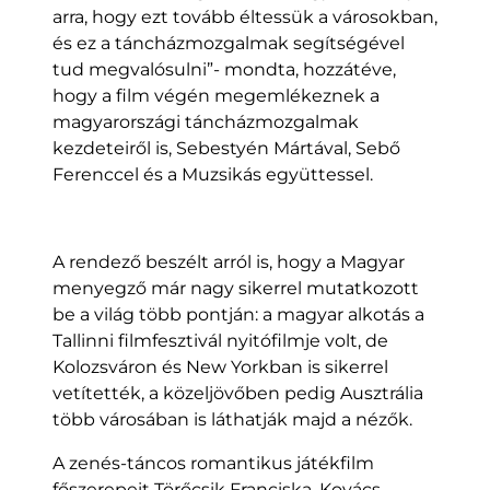
arra, hogy ezt tovább éltessük a városokban,
és ez a táncházmozgalmak segítségével
tud megvalósulni”- mondta, hozzátéve,
hogy a film végén megemlékeznek a
magyarországi táncházmozgalmak
kezdeteiről is, Sebestyén Mártával, Sebő
Ferenccel és a Muzsikás együttessel.
A rendező beszélt arról is, hogy a Magyar
menyegző már nagy sikerrel mutatkozott
be a világ több pontján: a magyar alkotás a
Tallinni filmfesztivál nyitófilmje volt, de
Kolozsváron és New Yorkban is sikerrel
vetítették, a közeljövőben pedig Ausztrália
több városában is láthatják majd a nézők.
A zenés-táncos romantikus játékfilm
főszerepeit Törőcsik Franciska, Kovács