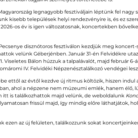
Magyarország legnagyobb fesztiváljain léptünk fel nagy s
unk kisebb települések helyi rendezvényire is, és ez sze
A 2026-os év is igen változatosnak, koncertekben bővel
 Pecsenye disznótoros fesztiválon kezdjük meg koncert-s
hattok velünk Géberjénben. Január 31-én Felvidékre uta
. Viseletes Bálon húzzuk a talpalávalót, majd február 6-
komáromi IV. Felvidéki Népzenésztalálkozó vendégei les
e ettől az évtől kezdve új ritmus költözik, hiszen indul a
ban, ahol a népzene nem múzeumi emlék, hanem élő, l
án itt is találkozhattok majd velünk, de weboldalunk
Konc
amatosan frissül majd, így mindig előre láthatjátok, hol
k ezen az új felületen, találkozzunk sokat koncertjeinke