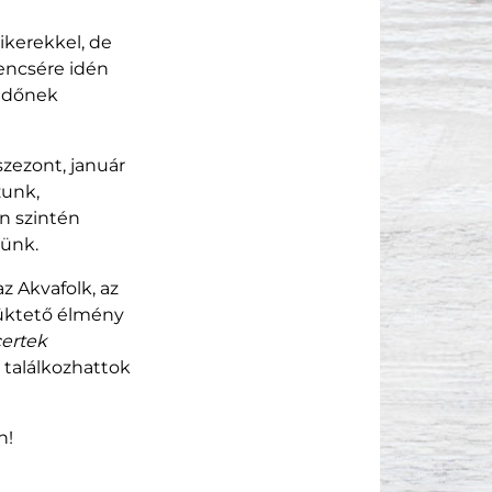
ikerekkel, de
rencsére idén
kedőnek
zezont, január
zunk,
án szintén
zünk.
z Akvafolk, az
üktető élmény
ertek
 találkozhattok
n!