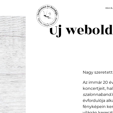
Hírek
Új webold
Nagy szeretet
Az immár 20 év
koncertjeit, ha
szalonnaband.
évfordulója al
fényképein ker
világán kereszt