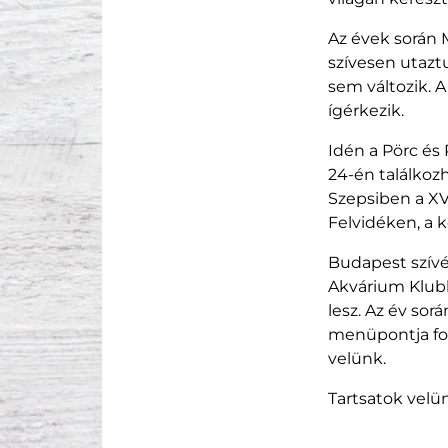
Az évek során 
szívesen utazt
sem változik. 
ígérkezik.
Idén a Pörc és
24-én találkoz
Szepsiben a XVI
Felvidéken, a 
Budapest szívéb
Akvárium Klub
lesz. Az év sor
menüpontja foly
velünk.
Tartsatok velün