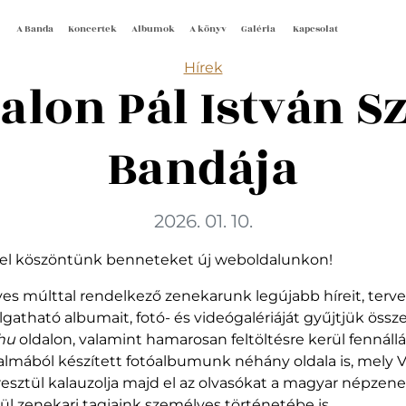
A Banda
Koncertek
Albumok
A könyv
Galéria
Kapcsolat
Categories
Hírek
alon Pál István S
Bandája
2026. 01. 10.
tel köszöntünk benneteket új weboldalunkon!
es múlttal rendelkező zenekarunk legújabb híreit, terve
llgatható albumait, fotó- és videógalériáját gyűjtjük öss
hu
oldalon, valamint hamarosan feltöltésre kerül fennállá
kalmából készített fotóalbumunk néhány oldala is, mely 
esztül kalauzolja majd el az olvasókat a magyar népzene
ül zenekari tagjaink személyes történetébe is.