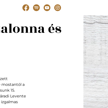
zalonna és
zett
ze mostantól a
sunk 15.
Váradi Levente
 izgalmas