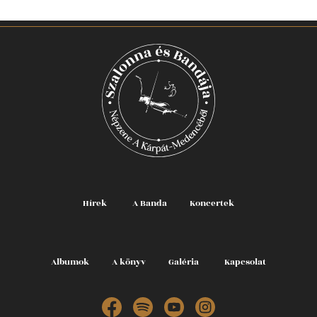
Hírek
A Banda
Koncertek
Albumok
A könyv
Galéria
Kapcsolat