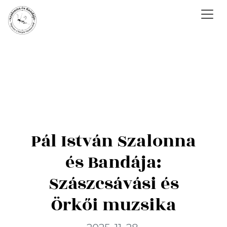
Pál István Szalonna
és Bandája:
Szászcsávási és
Örkői muzsika