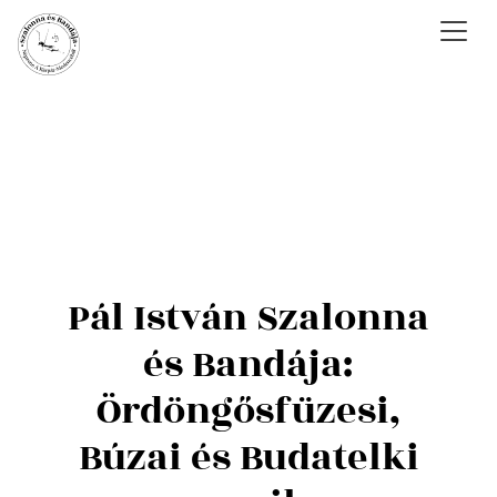
Pál István Szalonna
és Bandája:
Ördöngősfüzesi,
Búzai és Budatelki