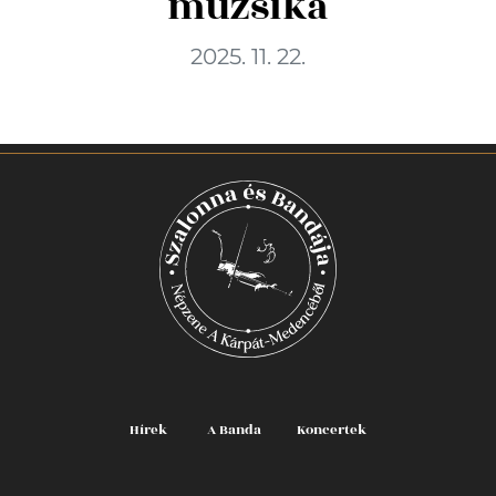
muzsika
2025. 11. 22.
Hírek
A Banda
Koncertek