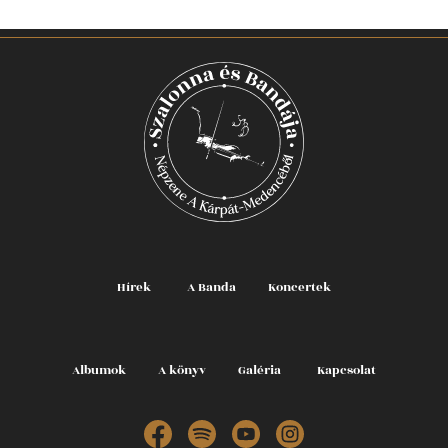
Hírek
A Banda
Koncertek
Albumok
A könyv
Galéria
Kapcsolat