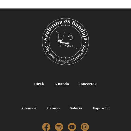
Hírek
A Banda
Koncertek
Albumok
A könyv
Galéria
Kapcsolat