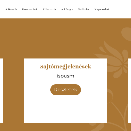
A Banda
Koncertek
Albumok
A könyv
Galéria
Kapcsolat
Sajtómegjelenések
ispusm
Részletek