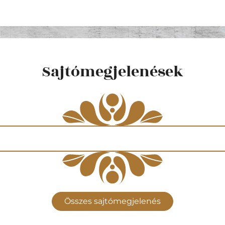
Sajtómegjelenések
Összes sajtómegjelenés