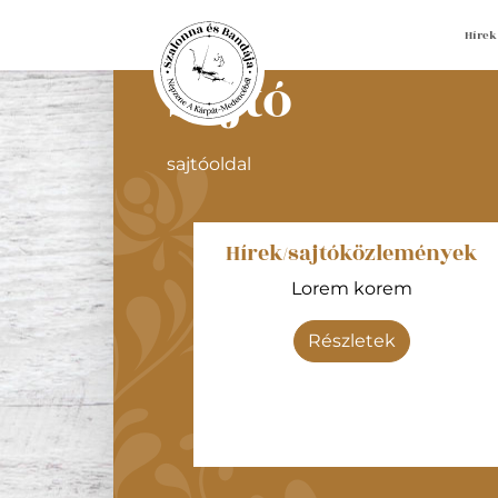
Hírek
Sajtó
sajtóoldal
Hírek/sajtóközlemények
Lorem korem
Részletek