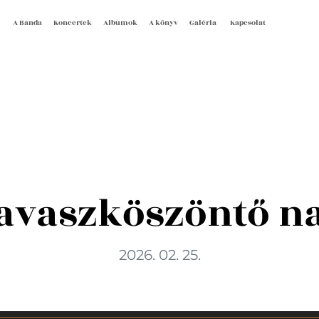
A Banda
Koncertek
Albumok
A könyv
Galéria
Kapcsolat
avaszköszöntő n
2026. 02. 25.