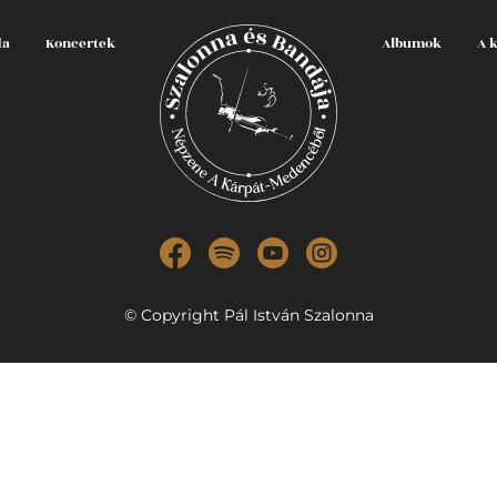
da
Koncertek
Albumok
A 
© Copyright Pál István Szalonna