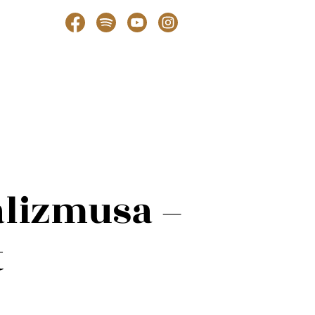
alizmusa –
t