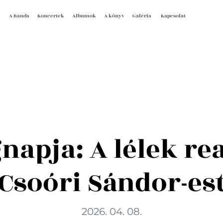
A Banda
Koncertek
Albumok
A könyv
Galéria
Kapcsolat
gnapja: A lélek re
Csoóri Sándor-es
2026. 04. 08.