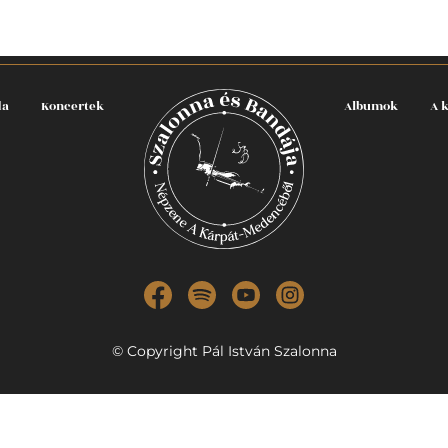
da
Koncertek
Albumok
A 
© Copyright Pál István Szalonna