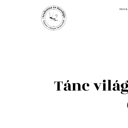
Hírek
Tánc vilá