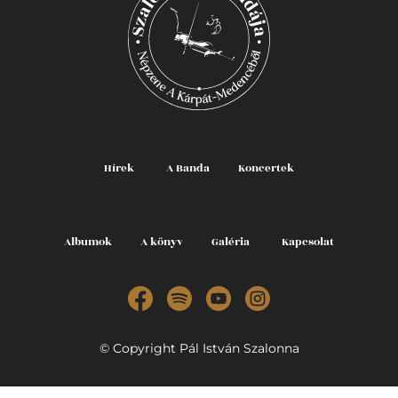
Hírek
A Banda
Koncertek
Albumok
A könyv
Galéria
Kapcsolat
© Copyright Pál István Szalonna