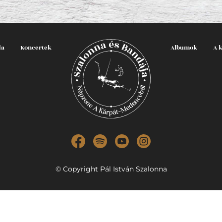
da
Koncertek
Albumok
A 
© Copyright Pál István Szalonna