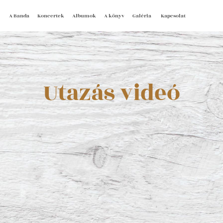
A Banda
Koncertek
Albumok
A könyv
Galéria
Kapcsolat
Utazás videó