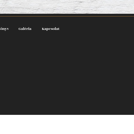
könyv
Galéria
Kapcsolat